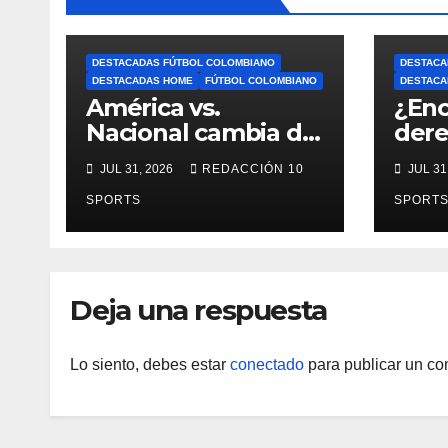
DESTACADAS FÚTBOL COLOMBIANO
DESTACA
DESTACADAS HOME
FÚTBOL COLOMBIANO
DESTACA
América vs.
¿Enc
Nacional cambia de
dere
fecha: Dimayor
dest
JUL 31, 2026
REDACCIÓN 10
JUL 31
reprogramó el
Néid
clásico por motivos
SPORTS
SPORT
de seguridad
Deja una respuesta
Lo siento, debes estar
conectado
para publicar un co