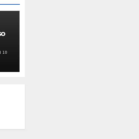
so
 10