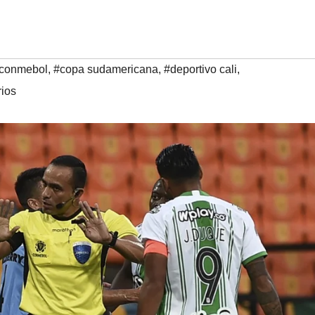
conmebol
,
#copa sudamericana
,
#deportivo cali
,
rios