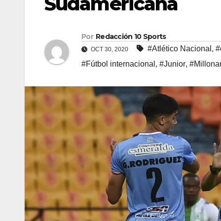
Sudamericana
Por
Redacción 10 Sports
#Atlético Nacional
,
#
OCT 30, 2020
#Fútbol internacional
,
#Junior
,
#Millona