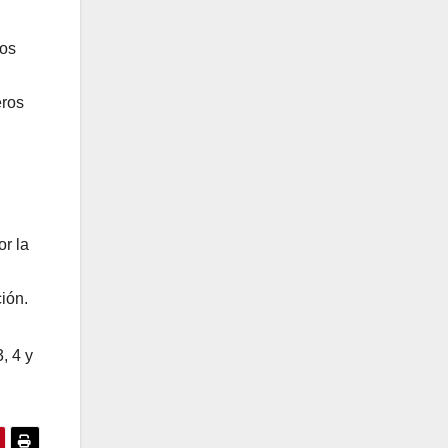
ios
eros
or la
ión.
, 4 y