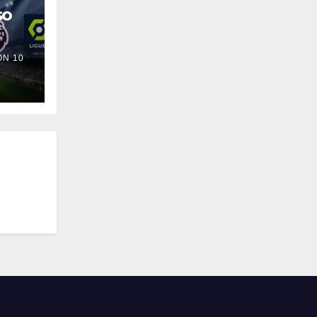
so
N 10