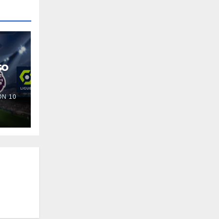
so
N 10