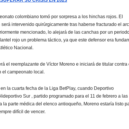
SUPERAR SU CRISIS EN 2023
eonato colombiano tomó por sorpresa a los hinchas rojos. El
será intervenido quirúrgicamente tras haberse fracturado el ar
riormente mencionado, lo alejará de las canchas por un period
antel rojo un problema táctico, ya que este defensor era funda
tlético Nacional.
 el reemplazante de Víctor Moreno e iniciará de titular contra 
n el campeonato local.
n la cuarta fecha de la Liga BetPlay, cuando Deportivo
lideportivo Sur , partido programado para el 11 de febrero a las
a la parte médica del elenco antioqueño, Moreno estaría listo pa
mpre difícil de vencer.