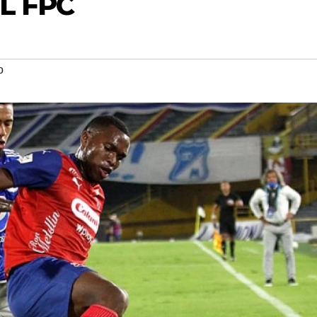
L FPC
o