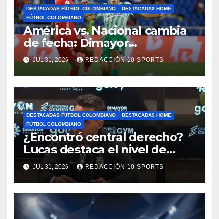
DESTACADAS FÚTBOL COLOMBIANO
DESTACADAS HOME
FÚTBOL COLOMBIANO
América vs. Nacional cambia
de fecha: Dimayor
reprogramó el clásico por
JUL 31, 2026
REDACCIÓN 10 SPORTS
motivos de seguridad
DESTACADAS FÚTBOL COLOMBIANO
DESTACADAS HOME
FÚTBOL COLOMBIANO
¿Encontró central derecho?
Lucas destaca el nivel de
Néider Parra
JUL 31, 2026
REDACCIÓN 10 SPORTS