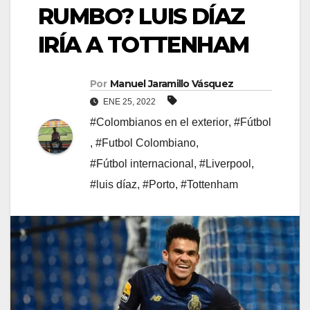
RUMBO? LUIS DÍAZ
IRÍA A TOTTENHAM
Por
Manuel Jaramillo Vásquez
ENE 25, 2022
#Colombianos en el exterior
,
#Fútbol
,
#Futbol Colombiano
,
#Fútbol internacional
,
#Liverpool
,
#luis díaz
,
#Porto
,
#Tottenham