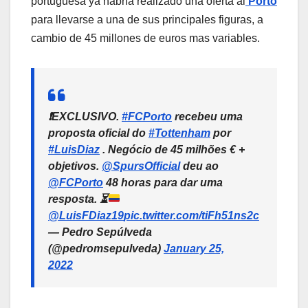
portuguesa ya habría realizado una oferta al
Porto
para llevarse a una de sus principales figuras, a
cambio de 45 millones de euros mas variables.
❗️EXCLUSIVO.
#FCPorto
recebeu uma
proposta oficial do
#Tottenham
por
#LuisDiaz
. Negócio de 45 milhões € +
objetivos.
@SpursOfficial
deu ao
@FCPorto
48 horas para dar uma
resposta.
⏳
@LuisFDiaz19
pic.twitter.com/tiFh51ns2c
— Pedro Sepúlveda
(@pedromsepulveda)
January 25,
2022