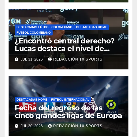
DESTACADAS FÚTBOL COLOMBIANO
DESTACADAS HOME
FÚTBOL COLOMBIANO
¿Encontró central derecho?
Lucas destaca el nivel de
Néider Parra
JUL 31, 2026
REDACCIÓN 10 SPORTS
DESTACADAS HOME
FÚTBOL INTERNACIONAL
Fecha del regreso de las
cinco grandes ligas de Europa
JUL 30, 2026
REDACCIÓN 10 SPORTS