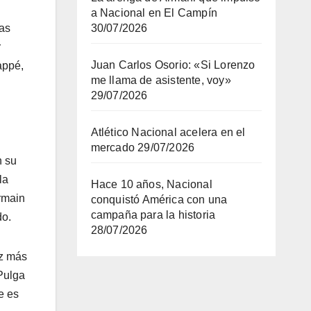
a Nacional en El Campín
das
30/07/2026
r
Juan Carlos Osorio: «Si Lorenzo
appé,
me llama de asistente, voy»
29/07/2026
Atlético Nacional acelera en el
mercado
29/07/2026
n su
la
Hace 10 años, Nacional
rmain
conquistó América con una
campaña para la historia
do.
28/07/2026
ez más
Pulga
e es