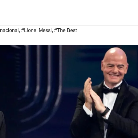
rnacional
,
#Lionel Messi
,
#The Best