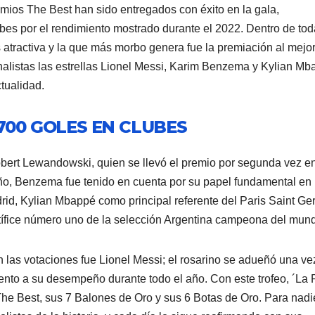
mios The Best han sido entregados con éxito en la gala,
bes por el rendimiento mostrado durante el 2022. Dentro de to
atractiva y la que más morbo genera fue la premiación al mejo
alistas las estrellas Lionel Messi, Karim Benzema y Kylian Mb
tualidad.
700 GOLES EN CLUBES
bert Lewandowski, quien se llevó el premio por segunda vez e
ño, Benzema fue tenido en cuenta por su papel fundamental en 
id, Kylian Mbappé como principal referente del Paris Saint Ge
rtífice número uno de la selección Argentina campeona del mun
gún las votaciones fue Lionel Messi; el rosarino se adueñó una v
ento a su desempeño durante todo el año. Con este trofeo, ´La 
The Best, sus 7 Balones de Oro y sus 6 Botas de Oro. Para nadi