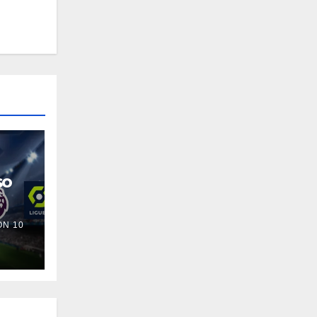
so
N 10