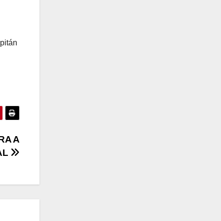
pitán
RA A
AL