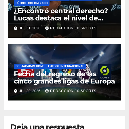
FÚTBOL COLOMBIANO
¿Encontró central derecho?
Lucas destaca el nivel de
Néider Parra
JUL 31, 2026
REDACCIÓN 10 SPORTS
DESTACADAS HOME
FÚTBOL INTERNACIONAL
Fecha del regreso de las
cinco grandes ligas de Europa
JUL 30, 2026
REDACCIÓN 10 SPORTS
Deja una respuesta