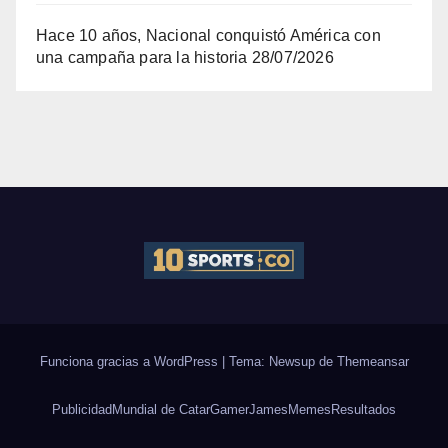
Hace 10 años, Nacional conquistó América con
una campaña para la historia
28/07/2026
Funciona gracias a WordPress
|
Tema: Newsup de
Themeansar
Publicidad
Mundial de Catar
Gamer
James
Memes
Resultados