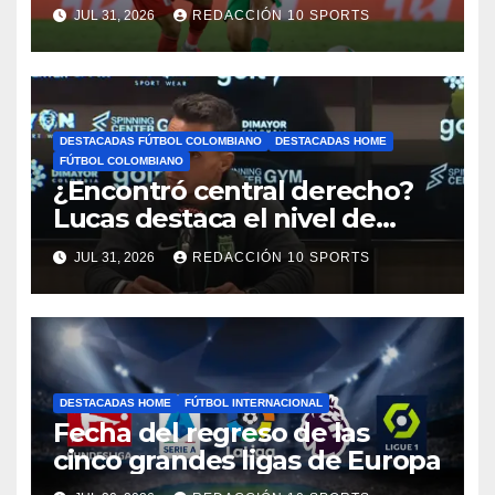
reprogramó el clásico por
JUL 31, 2026
REDACCIÓN 10 SPORTS
motivos de seguridad
DESTACADAS FÚTBOL COLOMBIANO
DESTACADAS HOME
FÚTBOL COLOMBIANO
¿Encontró central derecho?
Lucas destaca el nivel de
Néider Parra
JUL 31, 2026
REDACCIÓN 10 SPORTS
DESTACADAS HOME
FÚTBOL INTERNACIONAL
Fecha del regreso de las
cinco grandes ligas de Europa