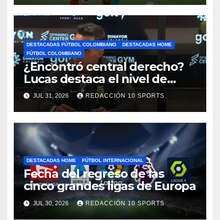
DESTACADAS FÚTBOL COLOMBIANO
DESTACADAS HOME
FÚTBOL COLOMBIANO
¿Encontró central derecho?
Lucas destaca el nivel de
Néider Parra
JUL 31, 2026
REDACCIÓN 10 SPORTS
DESTACADAS HOME
FÚTBOL INTERNACIONAL
Fecha del regreso de las
cinco grandes ligas de Europa
JUL 30, 2026
REDACCIÓN 10 SPORTS