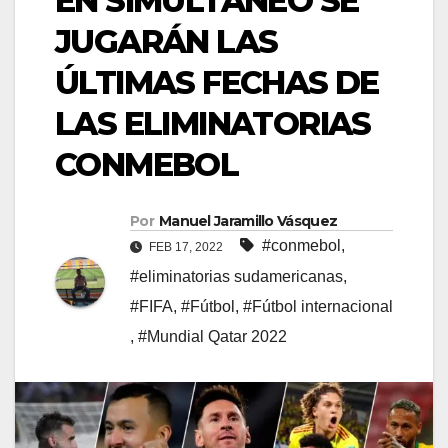
EN SIMULTÁNEO SE
JUGARÁN LAS
ÚLTIMAS FECHAS DE
LAS ELIMINATORIAS
CONMEBOL
Por
Manuel Jaramillo Vásquez
#conmebol
,
FEB 17, 2022
#eliminatorias sudamericanas
,
#FIFA
,
#Fútbol
,
#Fútbol internacional
,
#Mundial Qatar 2022