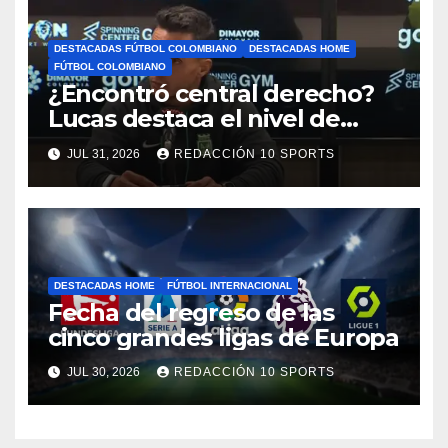
DESTACADAS FÚTBOL COLOMBIANO
DESTACADAS HOME
FÚTBOL COLOMBIANO
¿Encontró central derecho?
Lucas destaca el nivel de
Néider Parra
JUL 31, 2026
REDACCIÓN 10 SPORTS
DESTACADAS HOME
FÚTBOL INTERNACIONAL
Fecha del regreso de las
cinco grandes ligas de Europa
JUL 30, 2026
REDACCIÓN 10 SPORTS