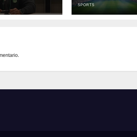
S
SPORTS
mentario.