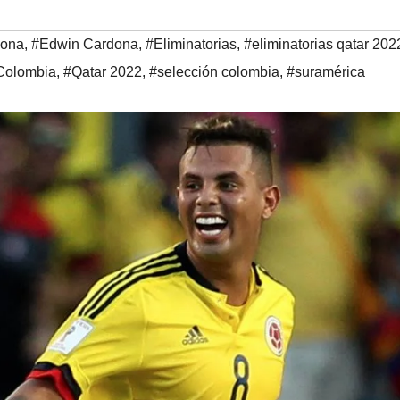
dona
,
#Edwin Cardona
,
#Eliminatorias
,
#eliminatorias qatar 202
Colombia
,
#Qatar 2022
,
#selección colombia
,
#suramérica