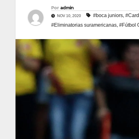
Por
admin
#boca juniors
,
#Car
NOV 10, 2020
#Eliminatorias suramericanas
,
#Fútbol 