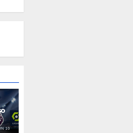
so
N 10