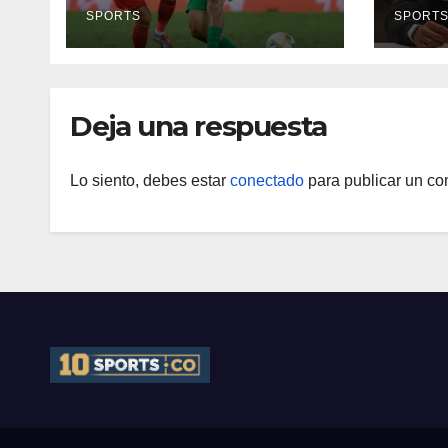
clásico por motivos
SPORTS
SPORT
de seguridad
Deja una respuesta
Lo siento, debes estar
conectado
para publicar un co