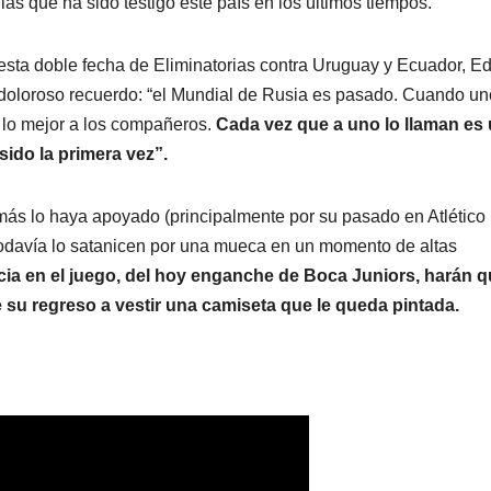
 las que ha sido testigo este país en los últimos tiempos.
esta doble fecha de Eliminatorias contra Uruguay y Ecuador, E
 doloroso recuerdo: “el Mundial de Rusia es pasado. Cuando un
 lo mejor a los compañeros.
Cada vez que a uno lo llaman es
ido la primera vez”.
amás lo haya apoyado (principalmente por su pasado en Atlético
todavía lo satanicen por una mueca en un momento de altas
encia en el juego, del hoy enganche de Boca Juniors, harán 
te su regreso a vestir una camiseta que le queda pintada.