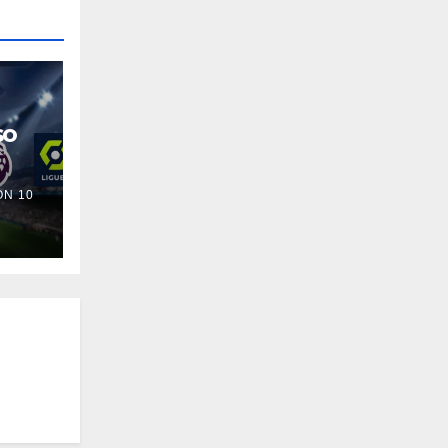
so
N 10