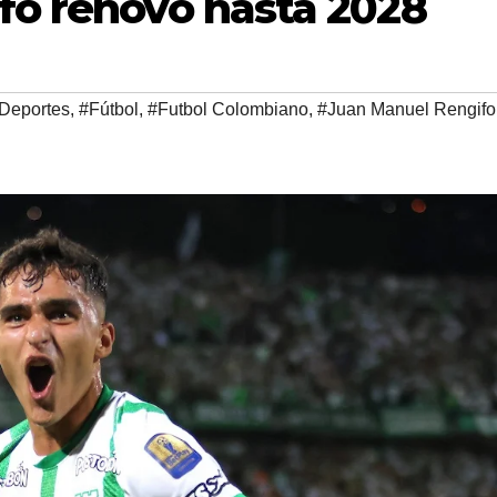
fo renovó hasta 2028
Deportes
,
#Fútbol
,
#Futbol Colombiano
,
#Juan Manuel Rengifo