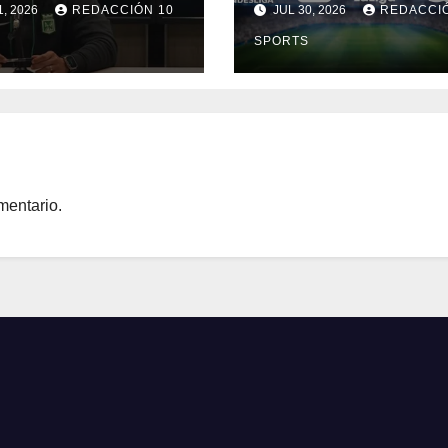
1, 2026
REDACCIÓN 10
JUL 30, 2026
REDACCIÓ
er Parra
Europa
S
SPORTS
mentario.