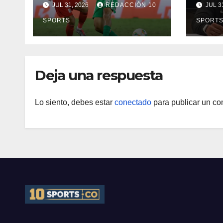
JUL 31, 2026
REDACCIÓN 10
JUL 3
reprogramó el
Néid
clásico por motivos
SPORTS
SPORT
de seguridad
Deja una respuesta
Lo siento, debes estar
conectado
para publicar un co