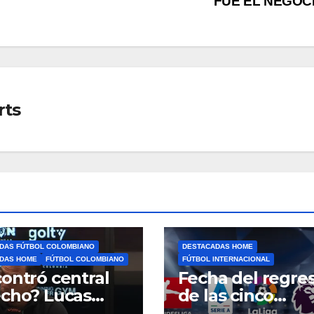
FUE EL NEGOC
rts
DAS FÚTBOL COLOMBIANO
DESTACADAS HOME
DAS HOME
FÚTBOL COLOMBIANO
FÚTBOL INTERNACIONAL
ontró central
Fecha del regre
cho? Lucas
de las cinco
aca el nivel de
grandes ligas de