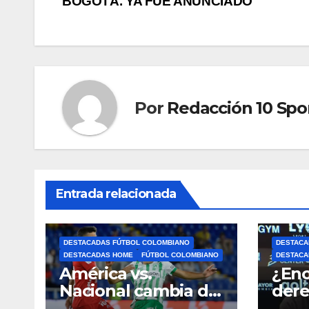
BOGOTÁ. YA FUE ANUNCIADO
Por
Redacción 10 Spo
Entrada relacionada
DESTACADAS FÚTBOL COLOMBIANO
DESTACA
DESTACADAS HOME
FÚTBOL COLOMBIANO
DESTACA
América vs.
¿Enc
Nacional cambia de
dere
fecha: Dimayor
dest