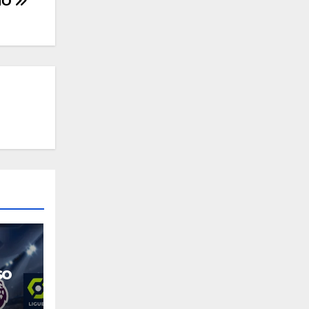
IO
so