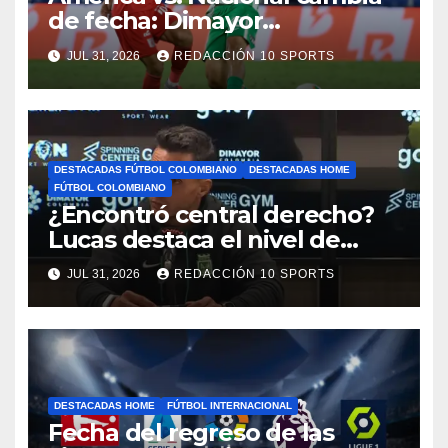
de fecha: Dimayor
reprogramó el clásico por
JUL 31, 2026
REDACCIÓN 10 SPORTS
motivos de seguridad
DESTACADAS FÚTBOL COLOMBIANO
DESTACADAS HOME
FÚTBOL COLOMBIANO
¿Encontró central derecho?
Lucas destaca el nivel de
Néider Parra
JUL 31, 2026
REDACCIÓN 10 SPORTS
DESTACADAS HOME
FÚTBOL INTERNACIONAL
Fecha del regreso de las