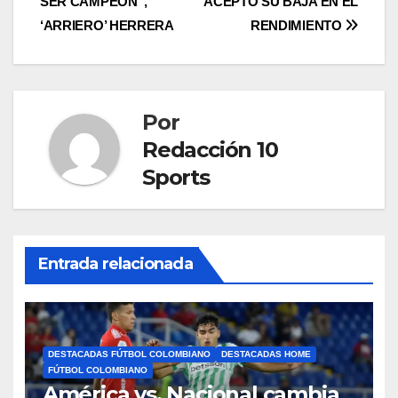
SER CAMPEÓN”,
ACEPTÓ SU BAJA EN EL
‘ARRIERO’ HERRERA
RENDIMIENTO
Por
Redacción 10
Sports
Entrada relacionada
DESTACADAS FÚTBOL COLOMBIANO
DESTACADAS HOME
FÚTBOL COLOMBIANO
América vs. Nacional cambia