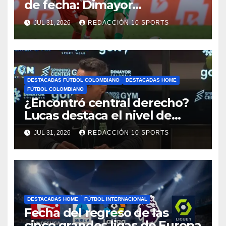
de fecha: Dimayor
reprogramó el clásico por
JUL 31, 2026
REDACCIÓN 10 SPORTS
motivos de seguridad
DESTACADAS FÚTBOL COLOMBIANO
DESTACADAS HOME
FÚTBOL COLOMBIANO
¿Encontró central derecho?
Lucas destaca el nivel de
Néider Parra
JUL 31, 2026
REDACCIÓN 10 SPORTS
DESTACADAS HOME
FÚTBOL INTERNACIONAL
Fecha del regreso de las
cinco grandes ligas de Europa