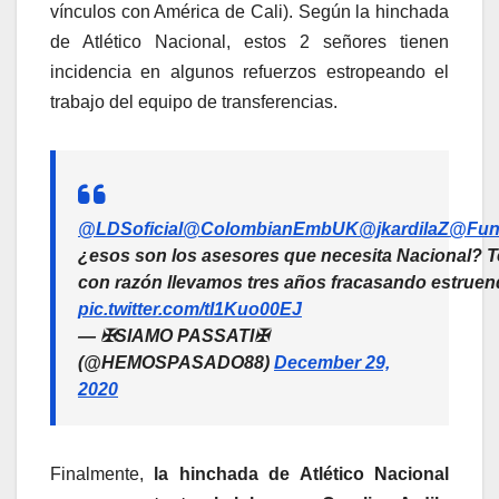
vínculos con América de Cali). Según la hinchada
de Atlético Nacional, estos 2 señores tienen
incidencia en algunos refuerzos estropeando el
trabajo del equipo de transferencias.
@LDSoficial
@ColombianEmbUK
@jkardilaZ
@Fund
¿esos son los asesores que necesita Nacional? 
con razón llevamos tres años fracasando estrue
pic.twitter.com/tI1Kuo00EJ
— ✠SIAMO PASSATI✠
(@HEMOSPASADO88)
December 29,
2020
Finalmente,
la hinchada de Atlético Nacional