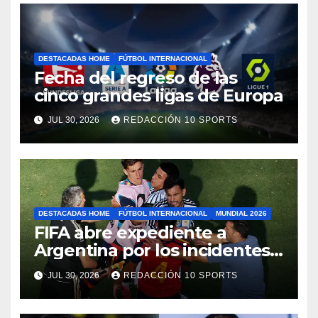
DESTACADAS HOME
FÚTBOL INTERNACIONAL
Fecha del regreso de las
cinco grandes ligas de Europa
JUL 30, 2026
REDACCIÓN 10 SPORTS
DESTACADAS HOME
FÚTBOL INTERNACIONAL
MUNDIAL 2026
FIFA abre expediente a
Argentina por los incidentes
en la final del Mundial
JUL 30, 2026
REDACCIÓN 10 SPORTS