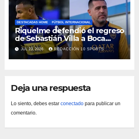
DESTACADAS HOME
FÚTBOL INTERNACIONAL
Riquelme defendió el regreso
de Sebastián Villa a Boca
Juniors
JUL 23, 2026
REDACCIÓN 10 SPORTS
Deja una respuesta
Lo siento, debes estar
conectado
para publicar un
comentario.