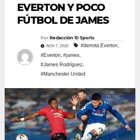
EVERTON Y POCO
FÚTBOL DE JAMES
Por
Redacción 10 Sports
#derrota Everton
,
NOV 7, 2020
#Everton
,
#james
,
#James Rodríguez
,
#Manchester United