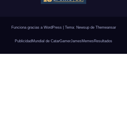
Funciona gracias a WordPress
|
Tema: Newsup de
Themeansar
Publicidad
Mundial de Catar
Gamer
James
Memes
Resultados