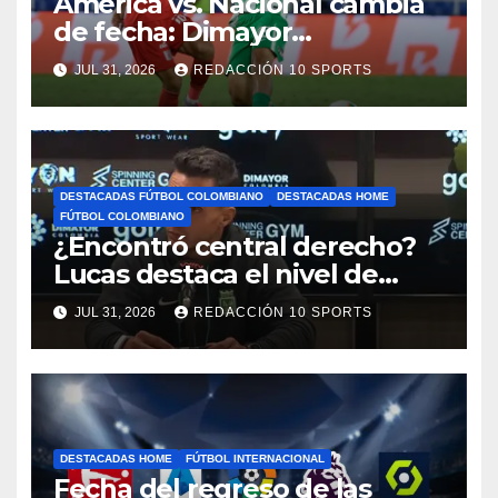
América vs. Nacional cambia
de fecha: Dimayor
reprogramó el clásico por
JUL 31, 2026
REDACCIÓN 10 SPORTS
motivos de seguridad
DESTACADAS FÚTBOL COLOMBIANO
DESTACADAS HOME
FÚTBOL COLOMBIANO
¿Encontró central derecho?
Lucas destaca el nivel de
Néider Parra
JUL 31, 2026
REDACCIÓN 10 SPORTS
DESTACADAS HOME
FÚTBOL INTERNACIONAL
Fecha del regreso de las