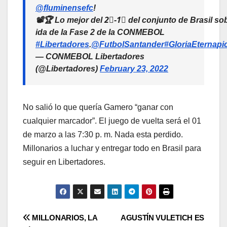
@fluminensefc
!
📽️🏆 Lo mejor del 2⃣-1⃣ del conjunto de Brasil s
ida de la Fase 2 de la CONMEBOL
#Libertadores
.
@FutbolSantander
#GloriaEterna
pi
— CONMEBOL Libertadores
(@Libertadores)
February 23, 2022
No salió lo que quería Gamero “ganar con
cualquier marcador”. El juego de vuelta será el 01
de marzo a las 7:30 p. m. Nada esta perdido.
Millonarios a luchar y entregar todo en Brasil para
seguir en Libertadores.
MILLONARIOS, LA
AGUSTÍN VULETICH ES