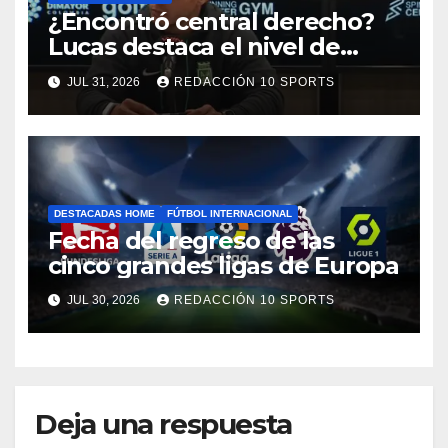
¿Encontró central derecho?
Lucas destaca el nivel de
Néider Parra
JUL 31, 2026
REDACCIÓN 10 SPORTS
DESTACADAS HOME
FÚTBOL INTERNACIONAL
Fecha del regreso de las
cinco grandes ligas de Europa
JUL 30, 2026
REDACCIÓN 10 SPORTS
Deja una respuesta