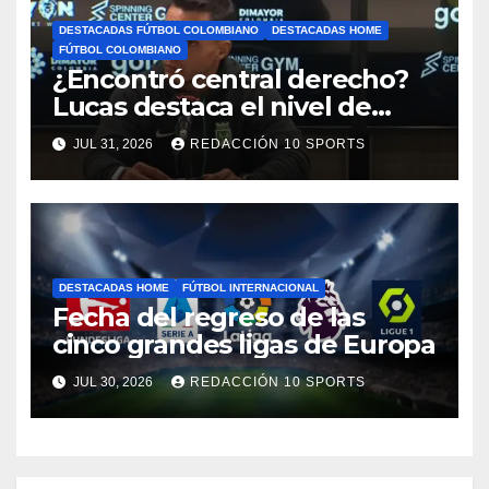
DESTACADAS FÚTBOL COLOMBIANO
DESTACADAS HOME
FÚTBOL COLOMBIANO
¿Encontró central derecho?
Lucas destaca el nivel de
Néider Parra
JUL 31, 2026
REDACCIÓN 10 SPORTS
DESTACADAS HOME
FÚTBOL INTERNACIONAL
Fecha del regreso de las
cinco grandes ligas de Europa
JUL 30, 2026
REDACCIÓN 10 SPORTS