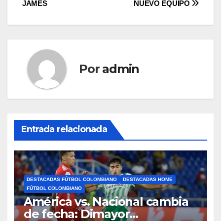
JAMES
NUEVO EQUIPO
Por
admin
Entrada relacionada
DESTACADAS FÚTBOL COLOMBIANO
DESTACADAS HOME
FÚTBOL COLOMBIANO
América vs. Nacional cambia
de fecha: Dimayor