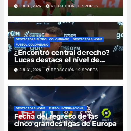
reprogramó el clásico por
JUL 31, 2026
REDACCIÓN 10 SPORTS
motivos de seguridad
DESTACADAS FÚTBOL COLOMBIANO
DESTACADAS HOME
FÚTBOL COLOMBIANO
¿Encontró central derecho?
Lucas destaca el nivel de
Néider Parra
JUL 31, 2026
REDACCIÓN 10 SPORTS
DESTACADAS HOME
FÚTBOL INTERNACIONAL
Fecha del regreso de las
cinco grandes ligas de Europa