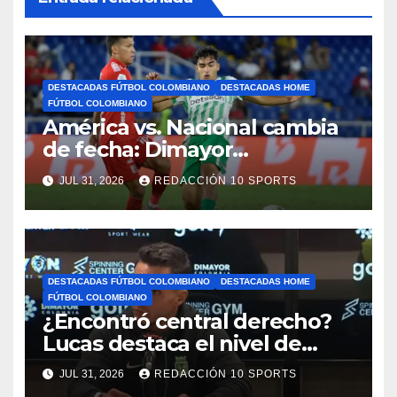
DESTACADAS FÚTBOL COLOMBIANO
DESTACADAS HOME
FÚTBOL COLOMBIANO
América vs. Nacional cambia
de fecha: Dimayor
reprogramó el clásico por
JUL 31, 2026
REDACCIÓN 10 SPORTS
motivos de seguridad
DESTACADAS FÚTBOL COLOMBIANO
DESTACADAS HOME
FÚTBOL COLOMBIANO
¿Encontró central derecho?
Lucas destaca el nivel de
Néider Parra
JUL 31, 2026
REDACCIÓN 10 SPORTS