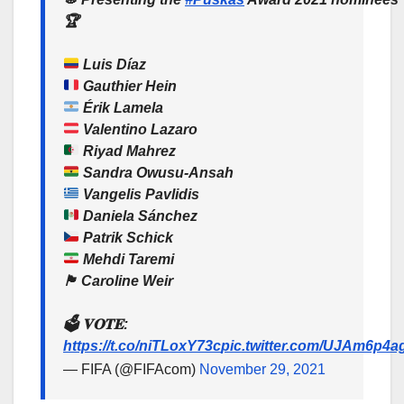
🏆
Luis Díaz
Gauthier Hein
Érik Lamela
Valentino Lazaro
Riyad Mahrez
Sandra Owusu-Ansah
Vangelis Pavlidis
Daniela Sánchez
Patrik Schick
Mehdi Taremi
🏴󠁧󠁢󠁳󠁣󠁴󠁿 Caroline Weir
🗳️ 𝐕𝐎𝐓𝐄:
https://t.co/niTLoxY73c
pic.twitter.com/UJAm6p4a
— FIFA (@FIFAcom)
November 29, 2021