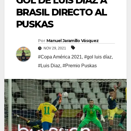
GOL DE LUIS DÍAZ A
BRASIL DIRECTO AL
PUSKAS
Por
Manuel Jaramillo Vásquez
NOV 29, 2021
#Copa América 2021
,
#gol luis díaz
,
#Luis Diaz
,
#Premio Puskas