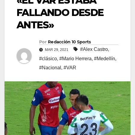
«EL VAR ESTABA
FALLANDO DESDE
ANTES»
Por
Redacción 10 Sports
#Alex Castro
,
MAR 29, 2021
#clásico
,
#Mario Herrera
,
#Medellín
,
#Nacional
,
#VAR