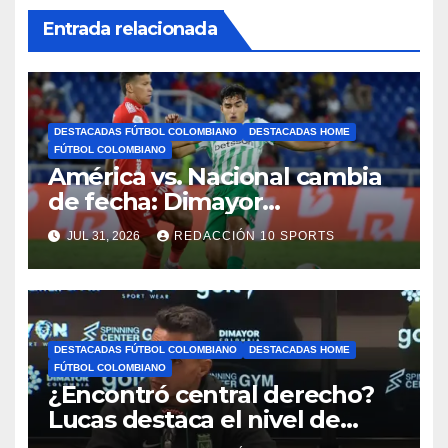
Entrada relacionada
DESTACADAS FÚTBOL COLOMBIANO
DESTACADAS HOME
FÚTBOL COLOMBIANO
América vs. Nacional cambia
de fecha: Dimayor
reprogramó el clásico por
JUL 31, 2026
REDACCIÓN 10 SPORTS
motivos de seguridad
DESTACADAS FÚTBOL COLOMBIANO
DESTACADAS HOME
FÚTBOL COLOMBIANO
¿Encontró central derecho?
Lucas destaca el nivel de
Néider Parra