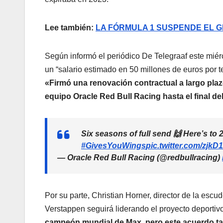
Lee también:
LA FÓRMULA 1 SUSPENDE EL GP
Según informó el periódico De Telegraaf este miér
un “salario estimado en 50 millones de euros por t
«Firmó una renovación contractual a largo plaz
equipo Oracle Red Bull Racing hasta el final de
Six seasons of full send 🙌 Here’s t
#GivesYouWings
pic.twitter.com/zjk
— Oracle Red Bull Racing (@redbullracing)
Por su parte, Christian Horner, director de la escu
Verstappen seguirá liderando el proyecto deportivo
campeón mundial de Max, pero este acuerdo tamb