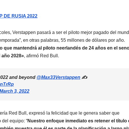
 DE RUSIA 2022
coles, Verstappen pasará a ser el piloto mejor pagado del mun
emporada”, en otras palabras, 55 millones de dólares por año.
o que mantendrá al piloto neerlandés de 24 años en el seno
l año 2028»
, afirmó Red Bull.
o 2022 and beyond
@Max33Verstappen
✍️
D1nTrRp
March 3, 2022
dería Red Bull, expresó la felicidad que le genera saber que
 del equipo: “
Nuestro enfoque inmediato es retener el título
ién muestra que él es parte de la planificación a largo pl