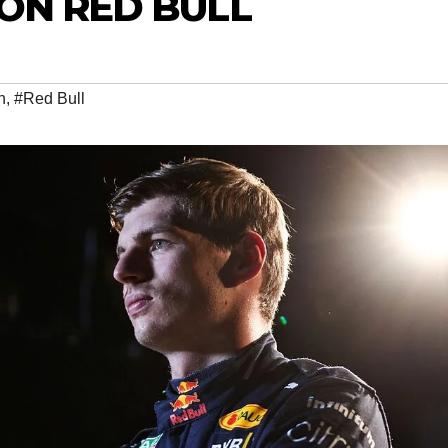
ON RED BULL
n
,
#Red Bull