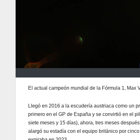
El actual campeón mundial de la Fórmula 1, Max V
Llegó en 2016 a la escudería austriaca como un p
primero en el GP de España y se convirtió en el pi
siete meses y 15 días), ahora, tres meses despué
alargó su estadía con el equipo británico por cinc
expiraba en 2023.