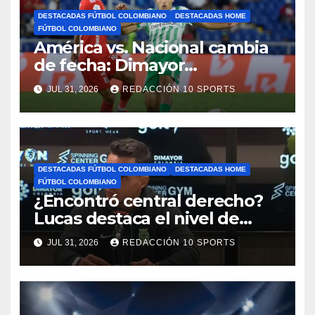
DESTACADAS FÚTBOL COLOMBIANO
DESTACADAS HOME
FÚTBOL COLOMBIANO
América vs. Nacional cambia
de fecha: Dimayor
reprogramó el clásico por
JUL 31, 2026
REDACCIÓN 10 SPORTS
motivos de seguridad
DESTACADAS FÚTBOL COLOMBIANO
DESTACADAS HOME
FÚTBOL COLOMBIANO
¿Encontró central derecho?
Lucas destaca el nivel de
Néider Parra
JUL 31, 2026
REDACCIÓN 10 SPORTS