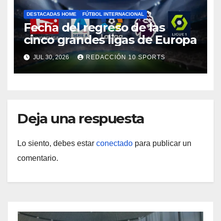
DESTACADAS HOME
FÚTBOL INTERNACIONAL
Fecha del regreso de las
cinco grandes ligas de Europa
JUL 30, 2026
REDACCIÓN 10 SPORTS
Deja una respuesta
Lo siento, debes estar
conectado
para publicar un
comentario.