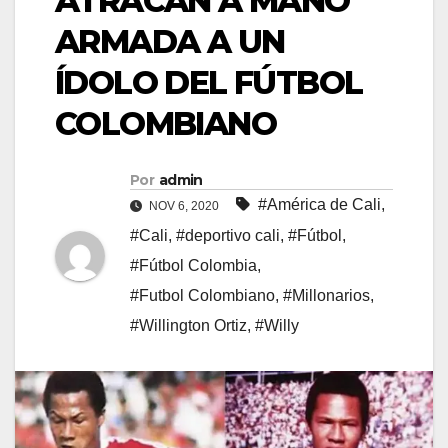
ATRACAN A MANO
ARMADA A UN
ÍDOLO DEL FÚTBOL
COLOMBIANO
Por
admin
#América de Cali
,
NOV 6, 2020
#Cali
,
#deportivo cali
,
#Fútbol
,
#Fútbol Colombia
,
#Futbol Colombiano
,
#Millonarios
,
#Willington Ortiz
,
#Willy