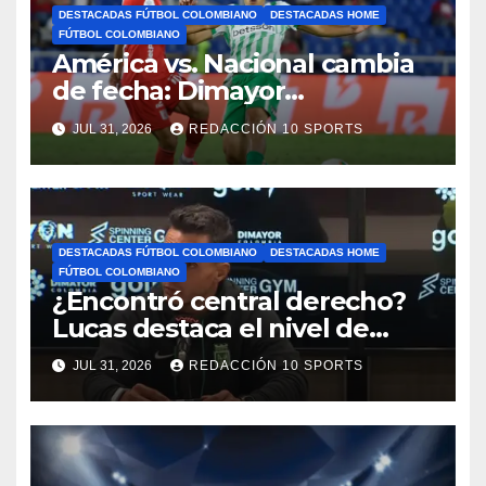
DESTACADAS FÚTBOL COLOMBIANO
DESTACADAS HOME
FÚTBOL COLOMBIANO
América vs. Nacional cambia
de fecha: Dimayor
reprogramó el clásico por
JUL 31, 2026
REDACCIÓN 10 SPORTS
motivos de seguridad
DESTACADAS FÚTBOL COLOMBIANO
DESTACADAS HOME
FÚTBOL COLOMBIANO
¿Encontró central derecho?
Lucas destaca el nivel de
Néider Parra
JUL 31, 2026
REDACCIÓN 10 SPORTS