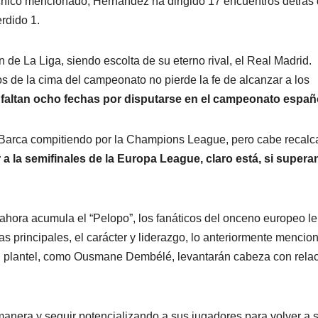
cnico mencionado, Hernández ha dirigido 17 encuentros detrás 
rdido 1.
de La Liga, siendo escolta de su eterno rival, el Real Madrid.
os de la cima del campeonato no pierde la fe de alcanzar a los
faltan ocho fechas por disputarse en el campeonato españ
l Barca compitiendo por la Champions League, pero cabe recalc
 a la semifinales de la Europa League, claro está, si supera
hora acumula el “Pelopo”, los fanáticos del onceno europeo le
s principales, el carácter y liderazgo, lo anteriormente mencio
el plantel, como Ousmane Dembélé, levantarán cabeza con relac
anera y seguir potencializando a sus jugadores para volver a s