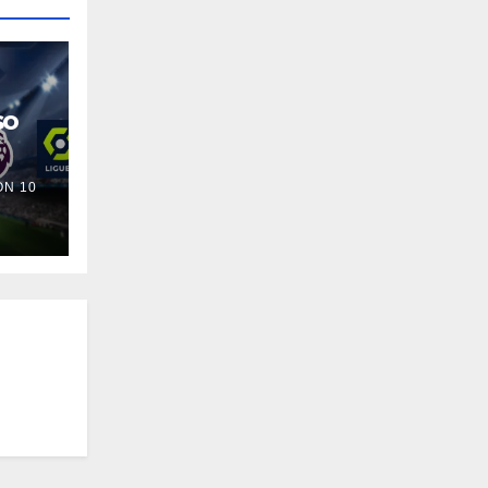
so
N 10