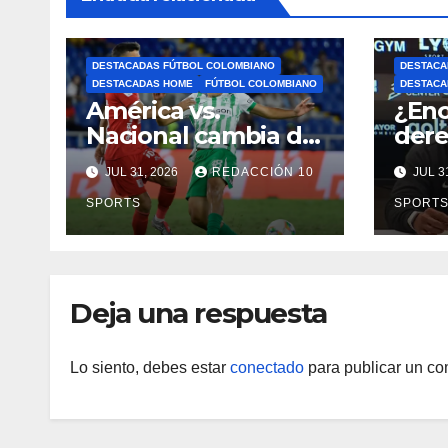
DESTACADAS FÚTBOL COLOMBIANO
DESTACA
DESTACADAS HOME
FÚTBOL COLOMBIANO
DESTACA
América vs.
¿Enc
Nacional cambia de
dere
fecha: Dimayor
dest
JUL 31, 2026
REDACCIÓN 10
JUL 3
reprogramó el
Néid
clásico por motivos
SPORTS
SPORT
de seguridad
Deja una respuesta
Lo siento, debes estar
conectado
para publicar un co