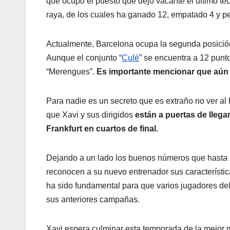
que ocupó el puesto que dejó vacante el ultimo té
raya, de los cuales ha ganado 12, empatado 4 y pe
Actualmente, Barcelona ocupa la segunda posición 
Aunque el conjunto “
Culé
” se encuentra a 12 punt
“Merengues”.
Es importante mencionar que aún 
Para nadie es un secreto que es extraño no ver a
que Xavi y sus dirigidos
están a puertas de llegar
Frankfurt en cuartos de final.
Dejando a un lado los buenos números que hasta a
reconocen a su nuevo entrenador sus característica
ha sido fundamental para que varios jugadores d
sus anteriores campañas.
Xavi espera culminar esta temporada de la mejor m