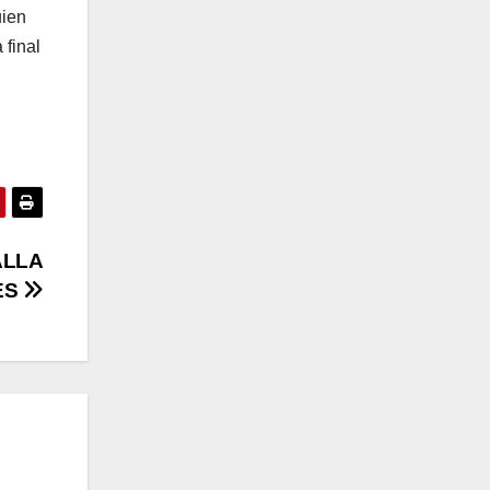
uien
 final
ALLA
ES