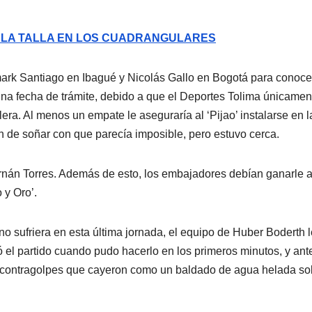
 LA TALLA EN LOS CUADRANGULARES
mark Santiago en Ibagué y Nicolás Gallo en Bogotá para conoce
na fecha de trámite, debido a que el Deportes Tolima únicamen
lera. Al menos un empate le aseguraría al ‘Pijao’ instalarse en l
an de soñar con que parecía imposible, pero estuvo cerca.
ernán Torres. Además de esto, los embajadores debían ganarle a
 y Oro’.
o sufriera en esta última jornada, el equipo de Huber Boderth l
ó el partido cuando pudo hacerlo en los primeros minutos, y ant
os contragolpes que cayeron como un baldado de agua helada so