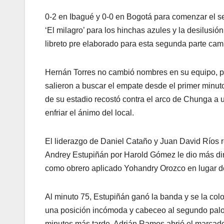
0-2 en Ibagué y 0-0 en Bogotá para comenzar el se
‘El milagro’ para los hinchas azules y la desilusi
libreto pre elaborado para esta segunda parte cam
Hernán Torres no cambió nombres en su equipo, pe
salieron a buscar el empate desde el primer minut
de su estadio recostó contra el arco de Chunga a u
enfriar el ánimo del local.
El liderazgo de Daniel Cataño y Juan David Ríos 
Andrey Estupiñán por Harold Gómez le dio más din
como obrero aplicado Yohandry Orozco en lugar de
Al minuto 75, Estupiñán ganó la banda y se la col
una posición incómoda y cabeceo al segundo palo a
minutos más tarde, Adrián Ramos abrió el marcador