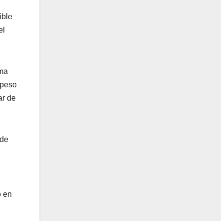
ible
el
ima
 peso
ar de
 de
ó en