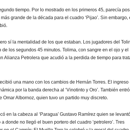
gundo tiempo. Por lo mostrado en los primeros 45, parecía pos
ón más grande de la década para el cuadro ‘Pijao’. Sin embargo, 
bió.
ro sí la mentalidad de los que estaban. Los jugadores del Tol
o de los segundos 45 minutos. Tolima, con sangre en el ojo y el
n Alianza Petrolera que acudió a la perdida de tiempo para trat
recibió una mano con los cambios de Hernán Torres. El ingreso
ámica por la banda derecha al ‘Vinotinto y Oro’. También entró
 Omar Albornoz, quien tuvo un partido muy discreto.
ocó en la cabeza al ‘Paragua’ Gustavo Ramírez quien se levant
 donde no llegó el buen portero del cuadro ‘petrolero’. Tres
 en el Campín; El Murillo Toro lo celebró y la moral del cuadro