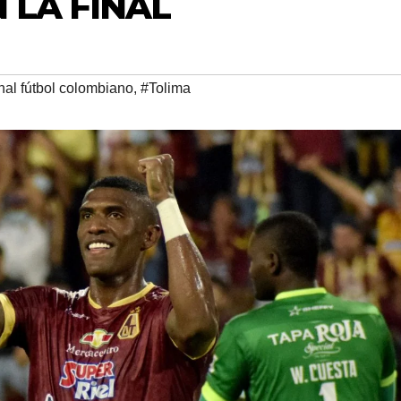
 LA FINAL
inal fútbol colombiano
,
#Tolima