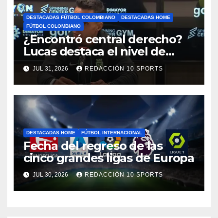
DESTACADAS FÚTBOL COLOMBIANO
DESTACADAS HOME
FÚTBOL COLOMBIANO
¿Encontró central derecho?
Lucas destaca el nivel de
Néider Parra
JUL 31, 2026
REDACCIÓN 10 SPORTS
DESTACADAS HOME
FÚTBOL INTERNACIONAL
Fecha del regreso de las
cinco grandes ligas de Europa
JUL 30, 2026
REDACCIÓN 10 SPORTS