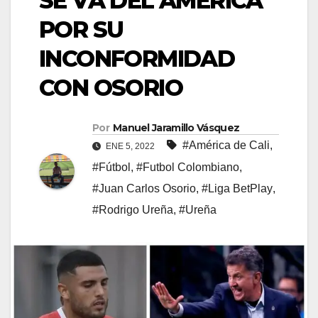
SE VA DEL AMÉRICA
POR SU
INCONFORMIDAD
CON OSORIO
Por
Manuel Jaramillo Vásquez
#América de Cali
,
ENE 5, 2022
#Fútbol
,
#Futbol Colombiano
,
#Juan Carlos Osorio
,
#Liga BetPlay
,
#Rodrigo Ureña
,
#Ureña