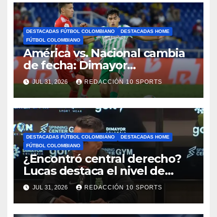
DESTACADAS FÚTBOL COLOMBIANO
DESTACADAS HOME
FÚTBOL COLOMBIANO
América vs. Nacional cambia
de fecha: Dimayor
reprogramó el clásico por
JUL 31, 2026
REDACCIÓN 10 SPORTS
motivos de seguridad
DESTACADAS FÚTBOL COLOMBIANO
DESTACADAS HOME
FÚTBOL COLOMBIANO
¿Encontró central derecho?
Lucas destaca el nivel de
Néider Parra
JUL 31, 2026
REDACCIÓN 10 SPORTS