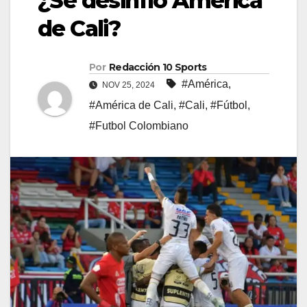
¿Se desinfló América
de Cali?
Por
Redacción 10 Sports
#América
,
NOV 25, 2024
#América de Cali
,
#Cali
,
#Fútbol
,
#Futbol Colombiano