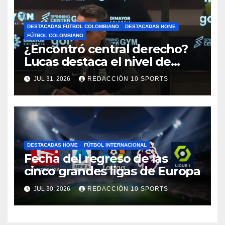
DESTACADAS FÚTBOL COLOMBIANO
DESTACADAS HOME
FÚTBOL COLOMBIANO
¿Encontró central derecho?
Lucas destaca el nivel de
Néider Parra
JUL 31, 2026
REDACCIÓN 10 SPORTS
DESTACADAS HOME
FÚTBOL INTERNACIONAL
Fecha del regreso de las
cinco grandes ligas de Europa
JUL 30, 2026
REDACCIÓN 10 SPORTS