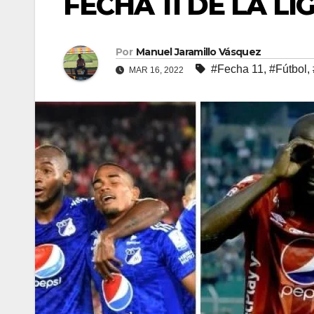
FECHA 11 DE LA L
Por
Manuel Jaramillo Vásquez
#Fecha 11
,
#Fútbol
,
MAR 16, 2022