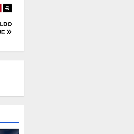
ALDO
UE