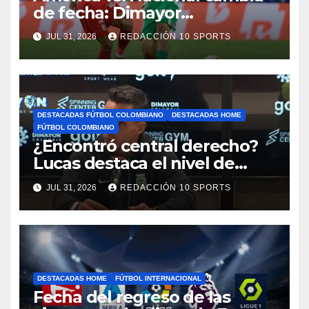
de fecha: Dimayor
reprogramó el clásico por
JUL 31, 2026
REDACCIÓN 10 SPORTS
motivos de seguridad
DESTACADAS FÚTBOL COLOMBIANO
DESTACADAS HOME
FÚTBOL COLOMBIANO
¿Encontró central derecho?
Lucas destaca el nivel de
Néider Parra
JUL 31, 2026
REDACCIÓN 10 SPORTS
DESTACADAS HOME
FÚTBOL INTERNACIONAL
Fecha del regreso de las