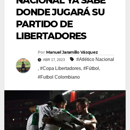
NACIONAL YA SABE
DONDE JUGARÁ SU
PARTIDO DE
LIBERTADORES
Por
Manuel Jaramillo Vásquez
#Atlético Nacional
ABR 17, 2023
,
#Copa Libertadores
,
#Fútbol
,
#Futbol Colombiano