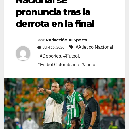
Nacional se
pronuncia tras la
derrota en la final
Por
Redacción 10 Sports
#Atlético Nacional
JUN 10, 2026
,
#Deportes
,
#Fútbol
,
#Futbol Colombiano
,
#Junior