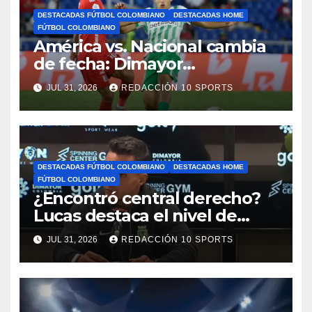
DESTACADAS FÚTBOL COLOMBIANO
DESTACADAS HOME
FÚTBOL COLOMBIANO
América vs. Nacional cambia
de fecha: Dimayor
reprogramó el clásico por
JUL 31, 2026
REDACCIÓN 10 SPORTS
motivos de seguridad
DESTACADAS FÚTBOL COLOMBIANO
DESTACADAS HOME
FÚTBOL COLOMBIANO
¿Encontró central derecho?
Lucas destaca el nivel de
Néider Parra
JUL 31, 2026
REDACCIÓN 10 SPORTS