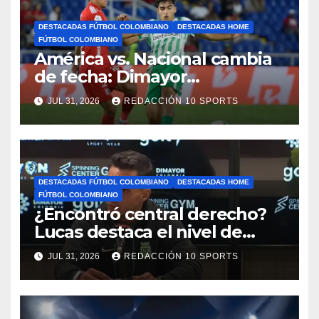
DESTACADAS FÚTBOL COLOMBIANO
DESTACADAS HOME
FÚTBOL COLOMBIANO
América vs. Nacional cambia
de fecha: Dimayor
reprogramó el clásico por
JUL 31, 2026
REDACCIÓN 10 SPORTS
motivos de seguridad
DESTACADAS FÚTBOL COLOMBIANO
DESTACADAS HOME
FÚTBOL COLOMBIANO
¿Encontró central derecho?
Lucas destaca el nivel de
Néider Parra
JUL 31, 2026
REDACCIÓN 10 SPORTS