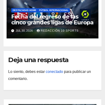
DESTACADAS HOME
FÚTBOL INTERNACIONAL
Fecha del regreso de las
cinco grandes ligas de Europa
JUL 30, 2026
REDACCIÓN 10 SPORTS
Deja una respuesta
Lo siento, debes estar
conectado
para publicar un
comentario.