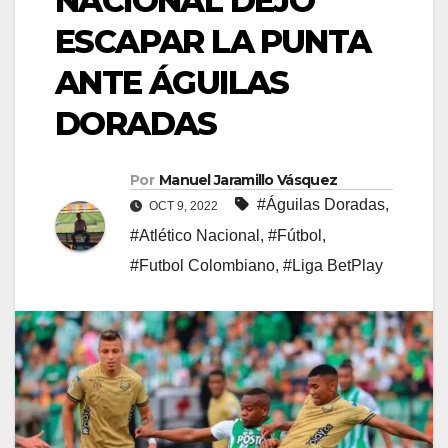
NACIONAL DEJÓ
ESCAPAR LA PUNTA
ANTE ÁGUILAS
DORADAS
Por
Manuel Jaramillo Vásquez
#Águilas Doradas
,
OCT 9, 2022
#Atlético Nacional
,
#Fútbol
,
#Futbol Colombiano
,
#Liga BetPlay