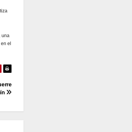
tiza
a una
 en el
uerre
lín