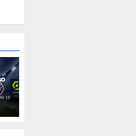
so
N 10