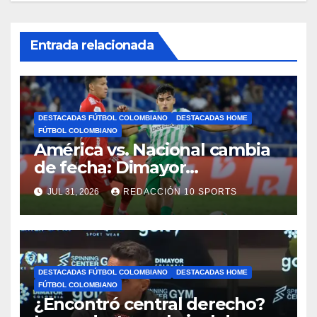
Entrada relacionada
DESTACADAS FÚTBOL COLOMBIANO
DESTACADAS HOME
FÚTBOL COLOMBIANO
América vs. Nacional cambia
de fecha: Dimayor
reprogramó el clásico por
JUL 31, 2026
REDACCIÓN 10 SPORTS
motivos de seguridad
DESTACADAS FÚTBOL COLOMBIANO
DESTACADAS HOME
FÚTBOL COLOMBIANO
¿Encontró central derecho?