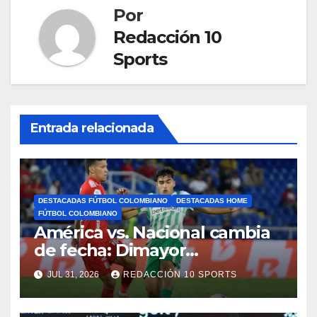
Por
Redacción 10
Sports
Entrada relacionada
DESTACADAS FÚTBOL COLOMBIANO
DESTACADAS HOME
FÚTBOL COLOMBIANO
América vs. Nacional cambia
de fecha: Dimayor
reprogramó el clásico por
JUL 31, 2026
REDACCIÓN 10 SPORTS
motivos de seguridad