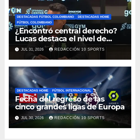
DESTACADAS FÚTBOL COLOMBIANO
DESTACADAS HOME
FÚTBOL COLOMBIANO
¿Encontró central derecho?
Lucas destaca el nivel de
Néider Parra
JUL 31, 2026
REDACCIÓN 10 SPORTS
DESTACADAS HOME
FÚTBOL INTERNACIONAL
Fecha del regreso de las
cinco grandes ligas de Europa
JUL 30, 2026
REDACCIÓN 10 SPORTS