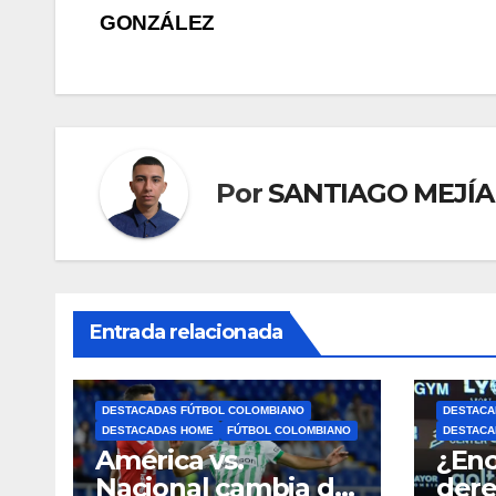
GONZÁLEZ
Por
SANTIAGO MEJÍA
Entrada relacionada
DESTACADAS FÚTBOL COLOMBIANO
DESTACA
DESTACADAS HOME
FÚTBOL COLOMBIANO
DESTACA
América vs.
¿Enc
Nacional cambia de
dere