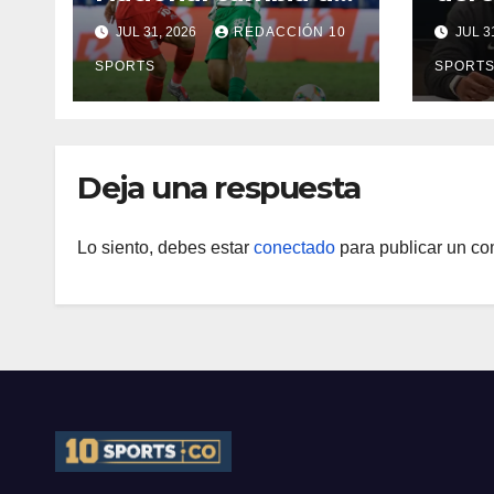
fecha: Dimayor
dest
JUL 31, 2026
REDACCIÓN 10
JUL 3
reprogramó el
Néid
clásico por motivos
SPORTS
SPORT
de seguridad
Deja una respuesta
Lo siento, debes estar
conectado
para publicar un co