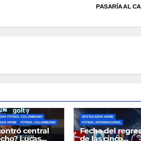
PASARÍA AL CA
DAS FÚTBOL COLOMBIANO
DESTACADAS HOME
DAS HOME
FÚTBOL COLOMBIANO
FÚTBOL INTERNACIONAL
ontró central
Fecha del regre
cho? Lucas
de las cinco