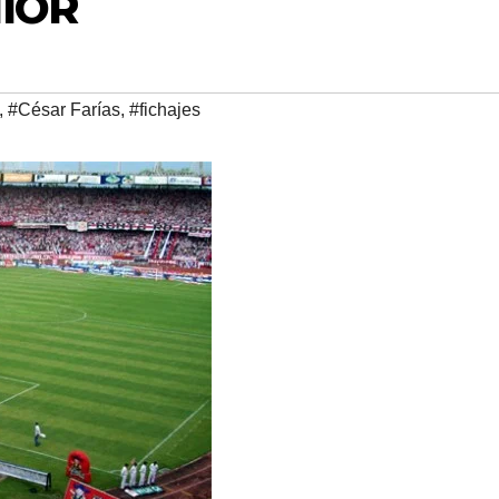
IOR
,
#César Farías
,
#fichajes