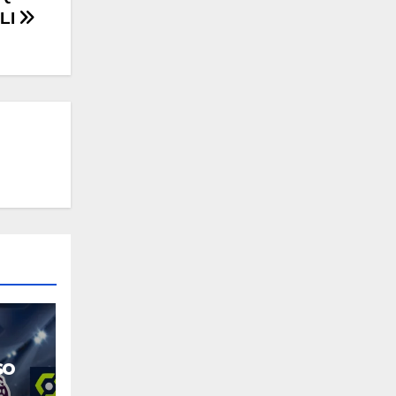
LI
so