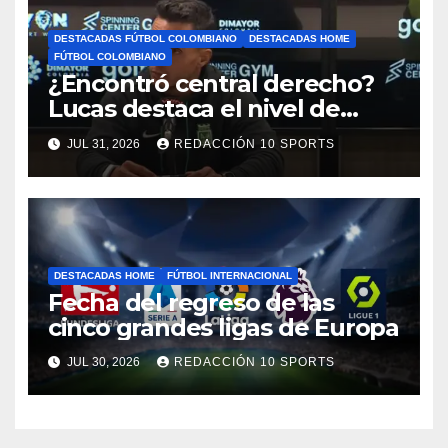
DESTACADAS FÚTBOL COLOMBIANO
DESTACADAS HOME
FÚTBOL COLOMBIANO
¿Encontró central derecho?
Lucas destaca el nivel de
Néider Parra
JUL 31, 2026
REDACCIÓN 10 SPORTS
DESTACADAS HOME
FÚTBOL INTERNACIONAL
Fecha del regreso de las
cinco grandes ligas de Europa
JUL 30, 2026
REDACCIÓN 10 SPORTS