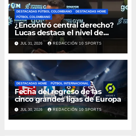
DESTACADAS FÚTBOL COLOMBIANO
DESTACADAS HOME
FÚTBOL COLOMBIANO
¿Encontró central derecho?
Lucas destaca el nivel de
Néider Parra
JUL 31, 2026
REDACCIÓN 10 SPORTS
DESTACADAS HOME
FÚTBOL INTERNACIONAL
Fecha del regreso de las
cinco grandes ligas de Europa
JUL 30, 2026
REDACCIÓN 10 SPORTS