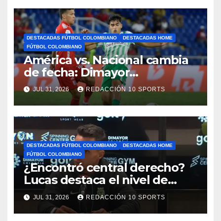
DESTACADAS FÚTBOL COLOMBIANO
DESTACADAS HOME
FÚTBOL COLOMBIANO
América vs. Nacional cambia
de fecha: Dimayor
reprogramó el clásico por
JUL 31, 2026
REDACCIÓN 10 SPORTS
motivos de seguridad
DESTACADAS FÚTBOL COLOMBIANO
DESTACADAS HOME
FÚTBOL COLOMBIANO
¿Encontró central derecho?
Lucas destaca el nivel de
Néider Parra
JUL 31, 2026
REDACCIÓN 10 SPORTS