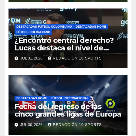
DESTACADAS FÚTBOL COLOMBIANO
DESTACADAS HOME
FÚTBOL COLOMBIANO
¿Encontró central derecho?
Lucas destaca el nivel de
Néider Parra
JUL 31, 2026
REDACCIÓN 10 SPORTS
DESTACADAS HOME
FÚTBOL INTERNACIONAL
Fecha del regreso de las
cinco grandes ligas de Europa
JUL 30, 2026
REDACCIÓN 10 SPORTS