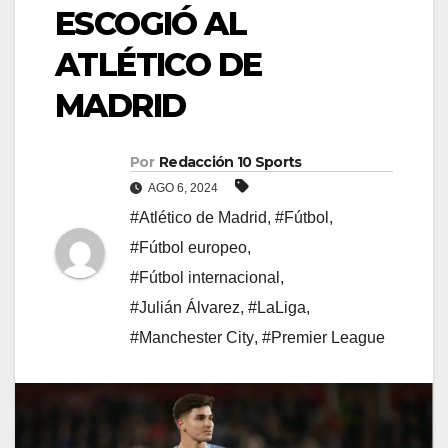
ESCOGIÓ AL
ATLÉTICO DE
MADRID
Por
Redacción 10 Sports
AGO 6, 2024
#Atlético de Madrid
,
#Fútbol
,
#Fútbol europeo
,
#Fútbol internacional
,
#Julián Álvarez
,
#LaLiga
,
#Manchester City
,
#Premier League