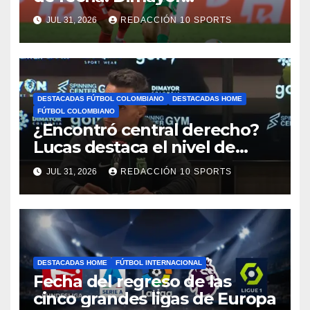
reprogramó el clásico por
JUL 31, 2026
REDACCIÓN 10 SPORTS
motivos de seguridad
DESTACADAS FÚTBOL COLOMBIANO
DESTACADAS HOME
FÚTBOL COLOMBIANO
¿Encontró central derecho?
Lucas destaca el nivel de
Néider Parra
JUL 31, 2026
REDACCIÓN 10 SPORTS
DESTACADAS HOME
FÚTBOL INTERNACIONAL
Fecha del regreso de las
cinco grandes ligas de Europa