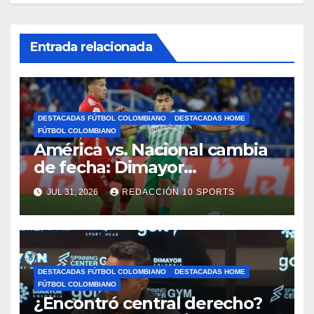
Entrada relacionada
DESTACADAS FÚTBOL COLOMBIANO
DESTACADAS HOME
FÚTBOL COLOMBIANO
América vs. Nacional cambia
de fecha: Dimayor
reprogramó el clásico por
JUL 31, 2026
REDACCIÓN 10 SPORTS
motivos de seguridad
DESTACADAS FÚTBOL COLOMBIANO
DESTACADAS HOME
FÚTBOL COLOMBIANO
¿Encontró central derecho?