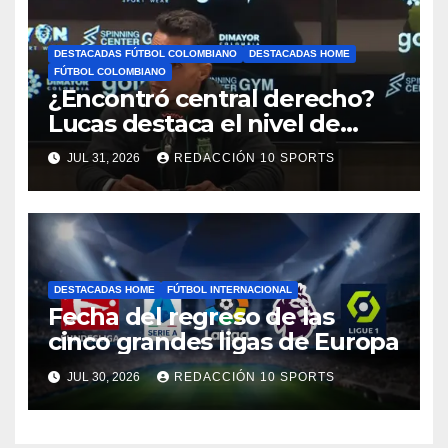
DESTACADAS FÚTBOL COLOMBIANO
DESTACADAS HOME
FÚTBOL COLOMBIANO
¿Encontró central derecho?
Lucas destaca el nivel de
Néider Parra
JUL 31, 2026
REDACCIÓN 10 SPORTS
DESTACADAS HOME
FÚTBOL INTERNACIONAL
Fecha del regreso de las
cinco grandes ligas de Europa
JUL 30, 2026
REDACCIÓN 10 SPORTS