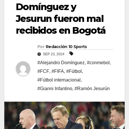
Domínguez y
Jesurun fueron mal
recibidos en Bogotá
Por
Redacción 10 Sports
SEP 23, 2024
#Alejandro Domínguez
,
#conmebol
,
#FCF
,
#FIFA
,
#Fútbol
,
#Fútbol internacional
,
#Gianni Infantino
,
#Ramón Jesurún