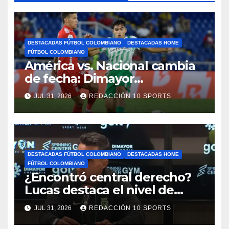
DESTACADAS FÚTBOL COLOMBIANO
DESTACADAS HOME
FÚTBOL COLOMBIANO
América vs. Nacional cambia
de fecha: Dimayor
reprogramó el clásico por
JUL 31, 2026
REDACCIÓN 10 SPORTS
motivos de seguridad
DESTACADAS FÚTBOL COLOMBIANO
DESTACADAS HOME
FÚTBOL COLOMBIANO
¿Encontró central derecho?
Lucas destaca el nivel de
Néider Parra
JUL 31, 2026
REDACCIÓN 10 SPORTS