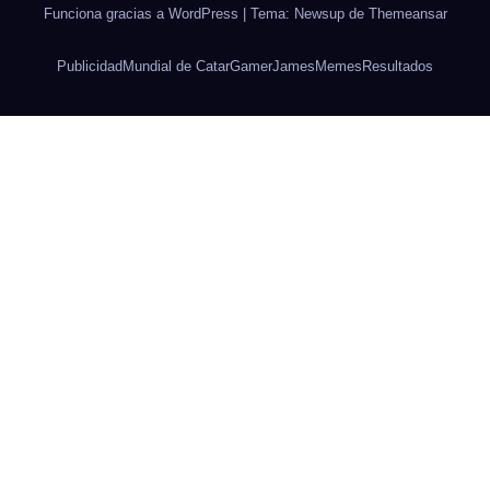
Funciona gracias a WordPress
|
Tema: Newsup de
Themeansar
Publicidad
Mundial de Catar
Gamer
James
Memes
Resultados