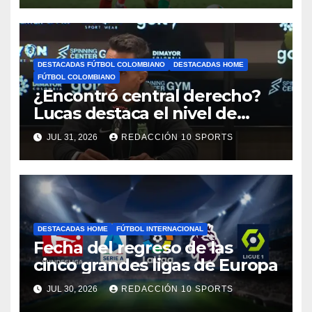
DESTACADAS FÚTBOL COLOMBIANO
DESTACADAS HOME
FÚTBOL COLOMBIANO
¿Encontró central derecho?
Lucas destaca el nivel de
Néider Parra
JUL 31, 2026
REDACCIÓN 10 SPORTS
DESTACADAS HOME
FÚTBOL INTERNACIONAL
Fecha del regreso de las
cinco grandes ligas de Europa
JUL 30, 2026
REDACCIÓN 10 SPORTS