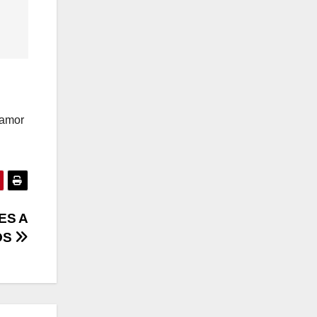
 amor
ES A
OS