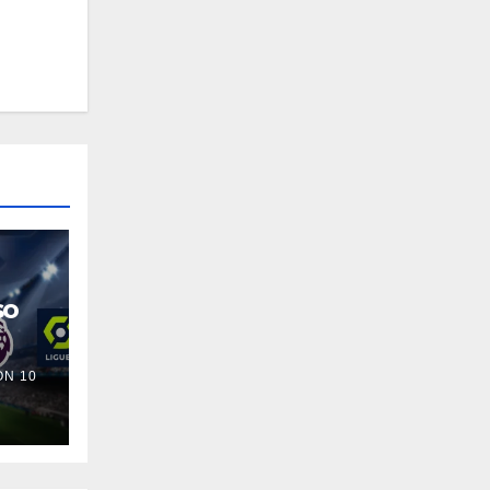
so
N 10