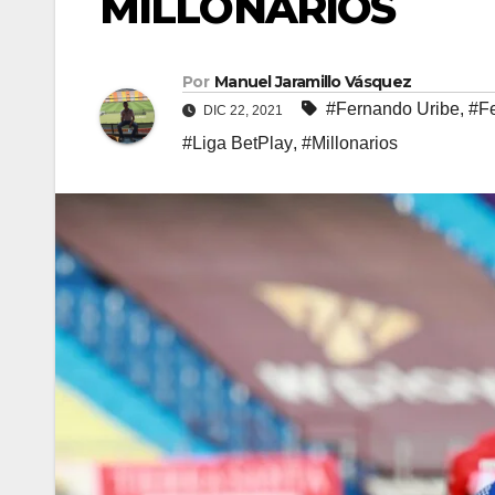
MILLONARIOS
Por
Manuel Jaramillo Vásquez
#Fernando Uribe
,
#Fe
DIC 22, 2021
#Liga BetPlay
,
#Millonarios