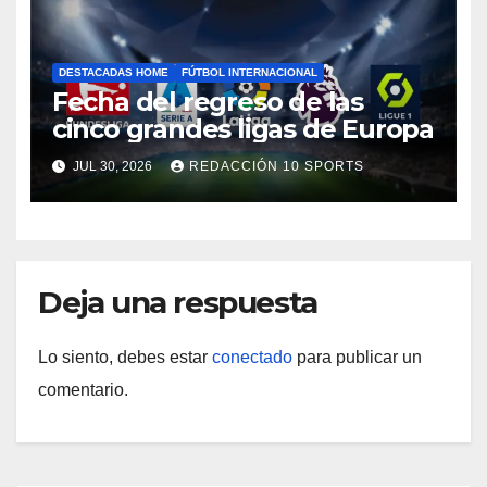
DESTACADAS HOME
FÚTBOL INTERNACIONAL
Fecha del regreso de las
cinco grandes ligas de Europa
JUL 30, 2026
REDACCIÓN 10 SPORTS
Deja una respuesta
Lo siento, debes estar
conectado
para publicar un
comentario.