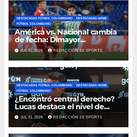
DESTACADAS FÚTBOL COLOMBIANO
DESTACADAS HOME
FÚTBOL COLOMBIANO
América vs. Nacional cambia
de fecha: Dimayor
reprogramó el clásico por
JUL 31, 2026
REDACCIÓN 10 SPORTS
motivos de seguridad
DESTACADAS FÚTBOL COLOMBIANO
DESTACADAS HOME
FÚTBOL COLOMBIANO
¿Encontró central derecho?
Lucas destaca el nivel de
Néider Parra
JUL 31, 2026
REDACCIÓN 10 SPORTS